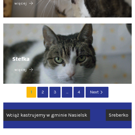
więcej
Stefka
więcej
1
2
3
…
4
Next
Nawigacja
Wciąż kastrujemy w gminie Nasielsk
Sreberko
wpisu