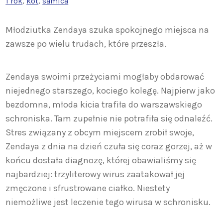
1 rok
, 
kot
, 
samica
Młodziutka Zendaya szuka spokojnego miejsca na
zawsze po wielu trudach, które przeszła.
Zendaya swoimi przeżyciami mogłaby obdarować
niejednego starszego, kociego kolegę. Najpierw jako
bezdomna, młoda kicia trafiła do warszawskiego
schroniska. Tam zupełnie nie potrafiła się odnaleźć.
Stres związany z obcym miejscem zrobił swoje,
Zendaya z dnia na dzień czuła się coraz gorzej, aż w
końcu dostała diagnozę, której obawialiśmy się
najbardziej: trzyliterowy wirus zaatakował jej
zmęczone i sfrustrowane ciałko. Niestety
niemożliwe jest leczenie tego wirusa w schronisku.