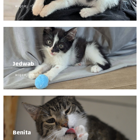
więcej
Jedwab
więcej
Benita