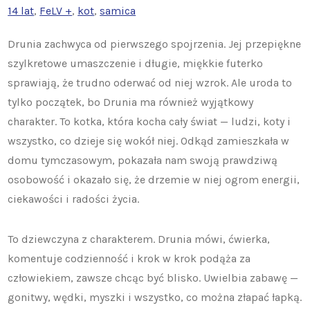
14 lat
, 
FeLV +
, 
kot
, 
samica
Drunia zachwyca od pierwszego spojrzenia. Jej przepiękne
szylkretowe umaszczenie i długie, miękkie futerko
sprawiają, że trudno oderwać od niej wzrok. Ale uroda to
tylko początek, bo Drunia ma również wyjątkowy
charakter. To kotka, która kocha cały świat — ludzi, koty i
wszystko, co dzieje się wokół niej. Odkąd zamieszkała w
domu tymczasowym, pokazała nam swoją prawdziwą
osobowość i okazało się, że drzemie w niej ogrom energii,
ciekawości i radości życia.
To dziewczyna z charakterem. Drunia mówi, ćwierka,
komentuje codzienność i krok w krok podąża za
człowiekiem, zawsze chcąc być blisko. Uwielbia zabawę —
gonitwy, wędki, myszki i wszystko, co można złapać łapką.