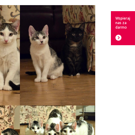
Wspieraj
nas za
darmo