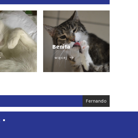
Benita
więcej
Fernando
t