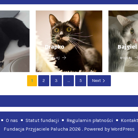
Drapko
Bajgiel
więcej
więcej
1
2
3
…
5
Next
O nas
Statut fundacji
Regulamin płatności
Kontak
Fundacja Przyjaciele Palucha 2026 . Powered by WordPress