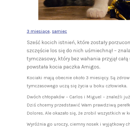
3 miesiące
, 
samiec
Sześć kocich istnień, które zostały porzuc
szczęście los się do nich uśmiechnął – znal
tymczasowy, który bez wahania przyjął całą
powstała kocia paczka Amigos.
Kociaki mają obecnie około 3 miesięcy. Są zdro
tymczasowego uczą się życia u boku człowieka.
Dwóch chłopaków – Carlos i Miguel – znaleźli ju
Dziś chcemy przedstawić Wam prawdziwą perełkę
Dolores. Ale okazało się, że zrobil wszystkich w k
Wyróżnia go uroczy, ciemny nosek i wyjątkowy ch