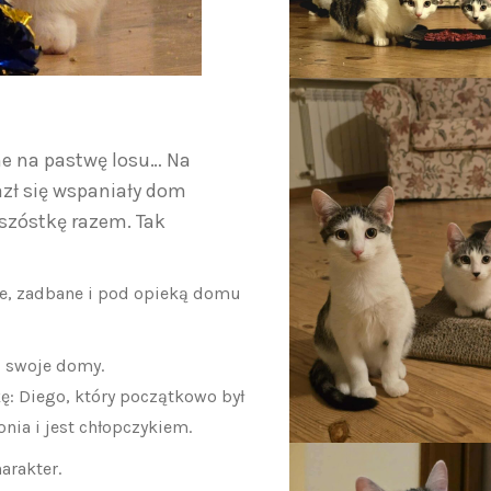
one na pastwę losu… Na
azł się wspaniały dom
 szóstkę razem. Tak
we, zadbane i pod opieką domu
ż swoje domy.
: Diego, który początkowo był
onia i jest chłopczykiem.
arakter.