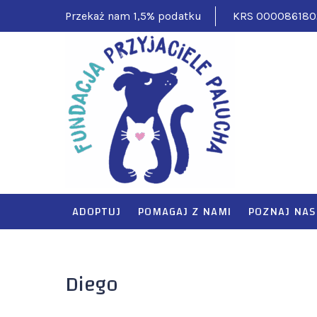
Skip
Przekaż nam 1,5% podatku
KRS 000086180
to
content
FUNDAC
Pomagamy ciężko
ADOPTUJ
POMAGAJ Z NAMI
POZNAJ NAS
Diego