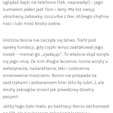
oglądać bajki na telefonie (tak, naprawdę!) – jego
numerem jeden jest Tom i Jerry. Ma też swoją
ukochaną zabawkę: szczurka z Ikei, którego chętnie
nosi i lubi mieć blisko siebie.
Historia Nonia nie zaczęła się łatwo. Trafił pod
opiekę fundacji, gdy ciężki wirus zaatakował jego
nosek – niemal go „zjadając”. To właśnie stąd wzięło
się jego imię. Za nim długie leczenie: liczne wizyty u
weterynarza, naświetlania, leki i codzienne
smarowanie maściami. Nonio nie przepada za
zastrzykami i pobieraniem krwi (kto by lubił…), ale
resztę zabiegów znosił jak prawdziwy dzielny
pacjent.
Jakby tego było mało, po kastracji Nonio zachorował