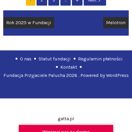
1
2
3
…
4
Next
Nawigacja
Rok 2025 w Fundacji
Melotron
wpisu
O nas
Statut fundacji
Regulamin płatności
Kontakt
Fundacja Przyjaciele Palucha 2026 . Powered by WordPress
gatta.pl
Wspieraj nas za darmo