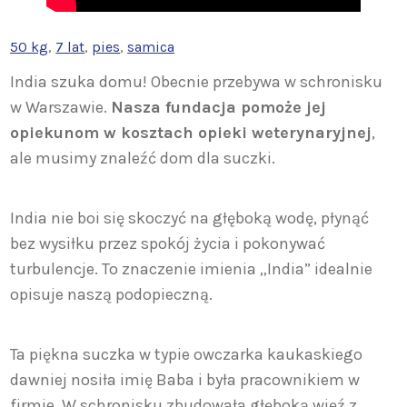
50 kg
, 
7 lat
, 
pies
, 
samica
India szuka domu! Obecnie przebywa w schronisku
w Warszawie.
Nasza fundacja pomoże jej
opiekunom w kosztach opieki weterynaryjnej
,
ale musimy znaleźć dom dla suczki.
India nie boi się skoczyć na głęboką wodę, płynąć
bez wysiłku przez spokój życia i pokonywać
turbulencje. To znaczenie imienia „India” idealnie
opisuje naszą podopieczną.
Ta piękna suczka w typie owczarka kaukaskiego
dawniej nosiła imię Baba i była pracownikiem w
firmie. W schronisku zbudowała głęboką więź z