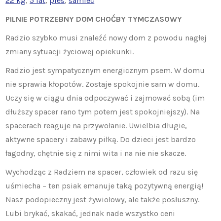
22 kg
, 
5 lat
, 
pies
, 
samiec
PILNIE POTRZEBNY DOM CHOĆBY TYMCZASOWY
Radzio szybko musi znaleźć nowy dom z powodu nagłej
zmiany sytuacji życiowej opiekunki.
Radzio jest sympatycznym energicznym psem. W domu
nie sprawia kłopotów. Zostaje spokojnie sam w domu.
Uczy się w ciągu dnia odpoczywać i zajmować sobą (im
dłuższy spacer rano tym potem jest spokojniejszy). Na
spacerach reaguje na przywołanie. Uwielbia długie,
aktywne spacery i zabawy piłką. Do dzieci jest bardzo
łagodny, chętnie się z nimi wita i na nie nie skacze.
Wychodząc z Radziem na spacer, człowiek od razu się
uśmiecha – ten psiak emanuje taką pozytywną energią!
Nasz podopieczny jest żywiołowy, ale także posłuszny.
Lubi brykać, skakać, jednak nade wszystko ceni