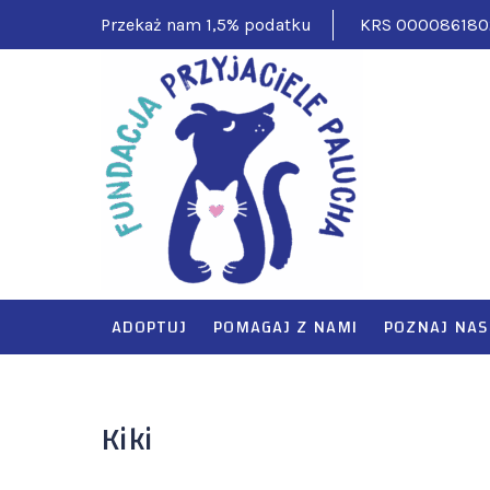
Skip
Przekaż nam 1,5% podatku
KRS 000086180
to
content
FUNDAC
Pomagamy ciężko
ADOPTUJ
POMAGAJ Z NAMI
POZNAJ NAS
Kiki