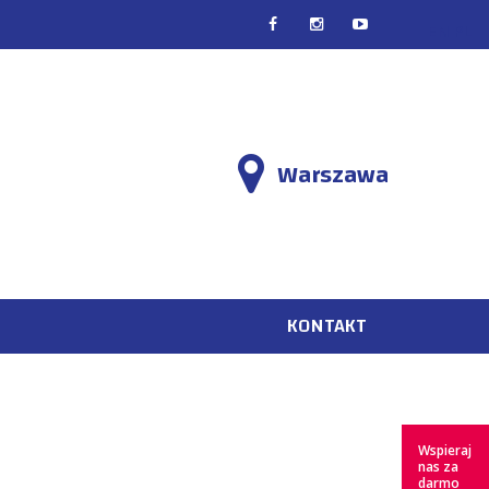
EN
PL
Warszawa
KONTAKT
Wspieraj
nas za
darmo