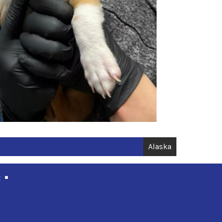
Alaska
t