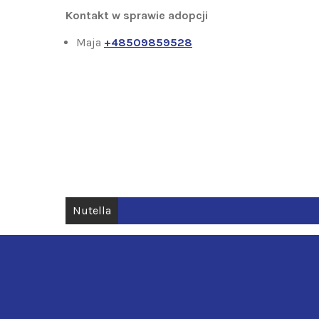
Kontakt w sprawie adopcji
Maja
+48509859528
Nawigacja
Nutella
wpisu