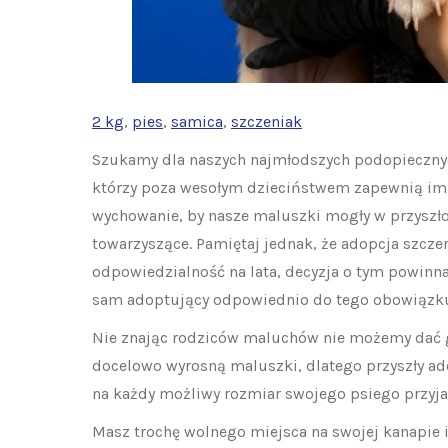
2 kg
, 
pies
, 
samica
, 
szczeniak
Szukamy dla naszych najmłodszych podopieczny
którzy poza wesołym dzieciństwem zapewnią im
wychowanie, by nasze maluszki mogły w przyszł
towarzyszące. Pamiętaj jednak, że adopcja szcz
odpowiedzialność na lata, decyzja o tym powinn
sam adoptujący odpowiednio do tego obowiązk
Nie znając rodziców maluchów nie możemy dać g
docelowo wyrosną maluszki, dlatego przyszły a
na każdy możliwy rozmiar swojego psiego przyjac
Masz trochę wolnego miejsca na swojej kanapie 