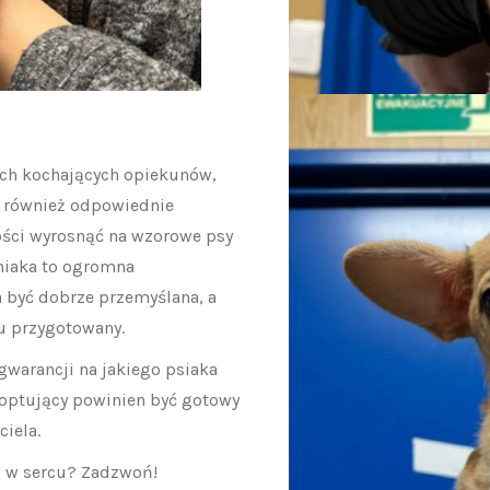
ch kochających opiekunów,
 również odpowiednie
ości wyrosnąć na wzorowe psy
eniaka to ogromna
a być dobrze przemyślana, a
u przygotowany.
warancji na jakiego psiaka
doptujący powinien być gotowy
iela.
i w sercu? Zadzwoń!