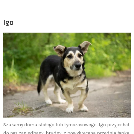
Igo
Szukamy domu stałego lub tymczasowego. Igo przyjechał
do nas zaniedbany, brudny, z powykręcaną przednią łapką.