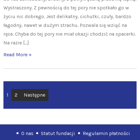
Wystraszony. Z pewnością do tej pory nie spotkało go w
życiu nic dobrego. Jest delikatny, cichutki, czuły, bardzo
łagodny, nawet w dużym strachu. Pozwala się wziąć na
ręce. Chyba do tej pory nie miał okazji chodzić na spacerki.
Na razie […]
Read More »
Stronicowanie
1
2
Następne
wpisów
O nas
Statut fundacji
Regulamin płatności