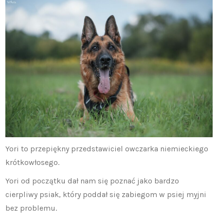
Yori to przepiękny przedstawiciel owczarka niemieckiego
krótkowłosego.
Yori od początku dał nam się poznać jako bardzo
cierpliwy psiak, który poddał się zabiegom w psiej myjni
bez problemu.