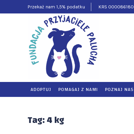
Skip
Przekaż nam 1,5% podatku
KRS 000086180
to
content
FUNDAC
Pomagamy ciężko
ADOPTUJ
POMAGAJ Z NAMI
POZNAJ NAS
Tag:
4 kg