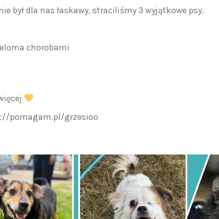
ie był dla nas łaskawy, straciliśmy 3 wyjątkowe psy.
wieloma chorobami
 więcej
ps://pomagam.pl/grzesioo