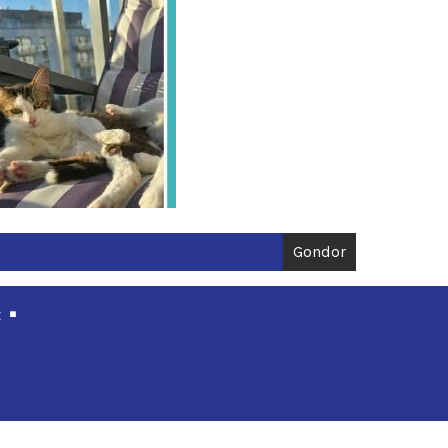
Gondor
t