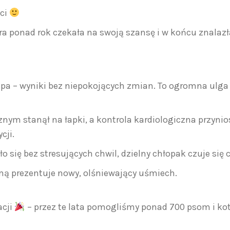
ści
ra ponad rok czekała na swoją szansę i w końcu znalazł
pa – wyniki bez niepokojących zmian. To ogromna ulga d
ym stanął na łapki, a kontrola kardiologiczna przynio
cji.
o się bez stresujących chwil, dzielny chłopak czuje się c
mą prezentuje nowy, olśniewający uśmiech.
acji
– przez te lata pomogliśmy ponad 700 psom i ko