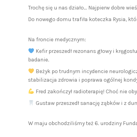
Trochę się u nas działo… Najpierw dobre wie
Do nowego domu trafiła koteczka Rysia, któ
Na froncie medycznym:
Kefir przeszedł rezonans głowy i kręgosłu
badanie.
Beżyk po trudnym incydencie neurologiczn
stabilizacja zdrowia i poprawa ogólnej kondy
Fred zakończył radioterapię! Choć nie obył
Gustaw przeszedł sanację ząbków i z du
W maju obchodziliśmy też 6. urodziny Fund