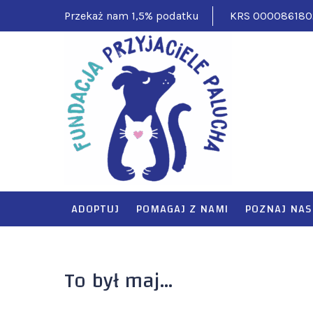
Skip
Przekaż nam 1,5% podatku
KRS 000086180
to
content
FUNDAC
Pomagamy ciężko
ADOPTUJ
POMAGAJ Z NAMI
POZNAJ NAS
To był maj…