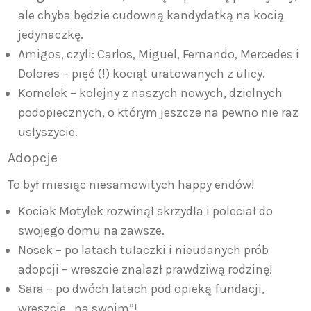
ale chyba będzie cudowną kandydatką na kocią
jedynaczkę.
Amigos, czyli: Carlos, Miguel, Fernando, Mercedes i
Dolores – pięć (!) kociąt uratowanych z ulicy.
Kornelek – kolejny z naszych nowych, dzielnych
podopiecznych, o którym jeszcze na pewno nie raz
usłyszycie.
Adopcje
To był miesiąc niesamowitych happy endów!
Kociak Motylek rozwinął skrzydła i poleciał do
swojego domu na zawsze.
Nosek – po latach tułaczki i nieudanych prób
adopcji – wreszcie znalazł prawdziwą rodzinę!
Sara – po dwóch latach pod opieką fundacji,
wreszcie „na swoim”!