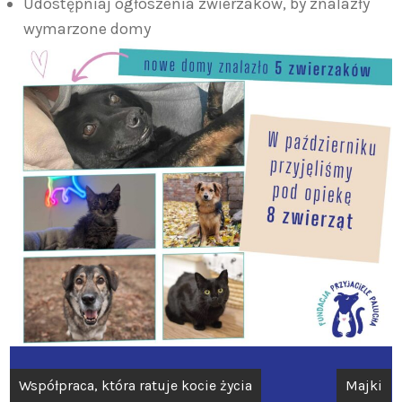
Udostępniaj ogłoszenia zwierzaków, by znalazły
wymarzone domy
Nawigacja
Współpraca, która ratuje kocie życia
Majki