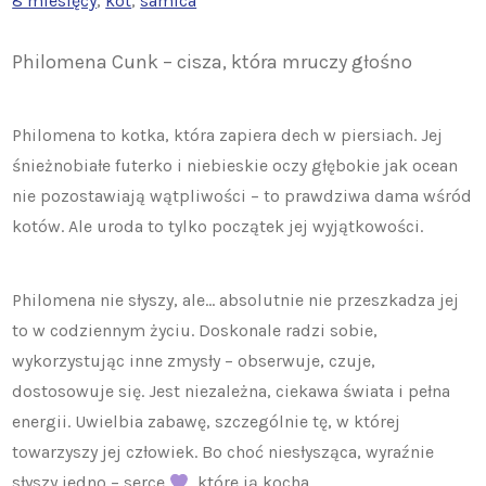
8 miesięcy
, 
kot
, 
samica
Philomena Cunk – cisza, która mruczy głośno
Philomena to kotka, która zapiera dech w piersiach. Jej
śnieżnobiałe futerko i niebieskie oczy głębokie jak ocean
nie pozostawiają wątpliwości – to prawdziwa dama wśród
kotów. Ale uroda to tylko początek jej wyjątkowości.
Philomena nie słyszy, ale… absolutnie nie przeszkadza jej
to w codziennym życiu. Doskonale radzi sobie,
wykorzystując inne zmysły – obserwuje, czuje,
dostosowuje się. Jest niezależna, ciekawa świata i pełna
energii. Uwielbia zabawę, szczególnie tę, w której
towarzyszy jej człowiek. Bo choć niesłysząca, wyraźnie
słyszy jedno – serce
, które ją kocha.