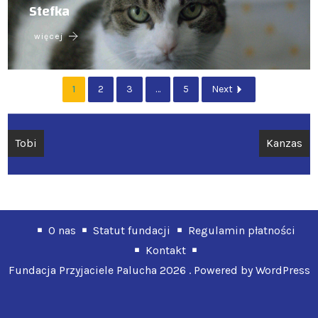
Stefka
więcej
1
2
3
…
5
Next
Nawigacja
Tobi
Kanzas
wpisu
O nas
Statut fundacji
Regulamin płatności
Kontakt
Fundacja Przyjaciele Palucha 2026 . Powered by WordPress