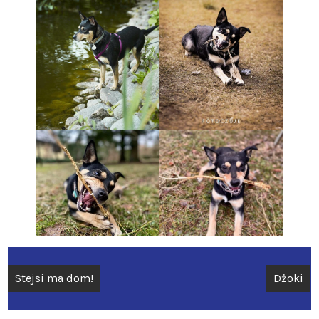
Nawigacja
Stejsi ma dom!
Dżoki
wpisu