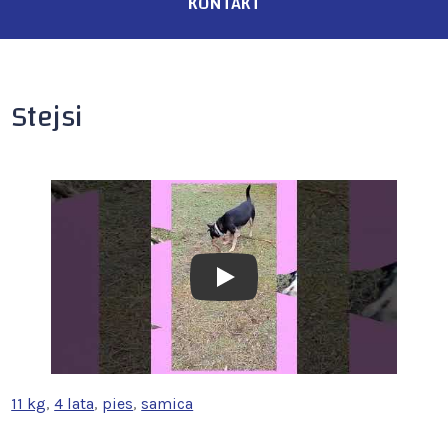
KONTAKT
Stejsi
Play
11 kg
, 
4 lata
, 
pies
, 
samica