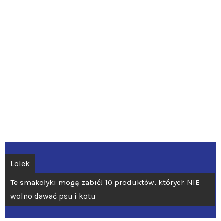
Nawigacja
Lolek
wpisu
Te smakołyki mogą zabić! 10 produktów, których NIE
wolno dawać psu i kotu