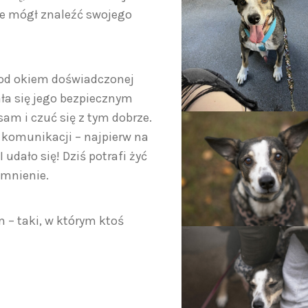
ie mógł znaleźć swojego
 pod okiem doświadczonej
ła się jego bezpiecznym
am i czuć się z tym dobrze.
j komunikacji – najpierw na
dało się! Dziś potrafi żyć
omnienie.
 – taki, w którym ktoś