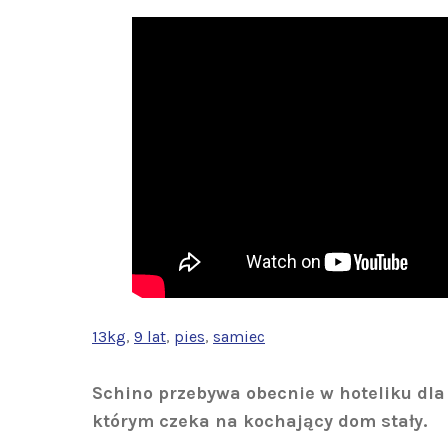
13kg
, 
9 lat
, 
pies
, 
samiec
Schino przebywa obecnie w hoteliku dl
którym czeka na kochający dom stały.