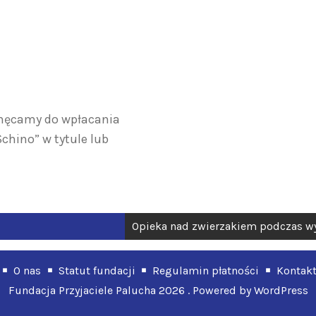
chęcamy do wpłacania
Schino” w tytule lub
Opieka nad zwierzakiem podczas wy
O nas
Statut fundacji
Regulamin płatności
Kontak
Fundacja Przyjaciele Palucha 2026 . Powered by WordPress