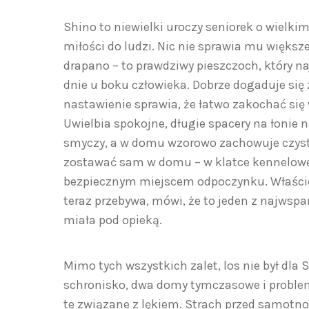
Shino to niewielki uroczy seniorek o wielkim 
miłości do ludzi. Nic nie sprawia mu większe
drapano – to prawdziwy pieszczoch, który na
dnie u boku człowieka. Dobrze dogaduje się 
nastawienie sprawia, że łatwo zakochać się 
Uwielbia spokojne, długie spacery na łonie n
smyczy, a w domu wzorowo zachowuje czysto
zostawać sam w domu – w klatce kennelowej,
bezpiecznym miejscem odpoczynku. Właścic
teraz przebywa, mówi, że to jeden z najwspa
miała pod opieką.
Mimo tych wszystkich zalet, los nie był dla 
schronisko, dwa domy tymczasowe i problem
te związane z lękiem. Strach przed samotnoś