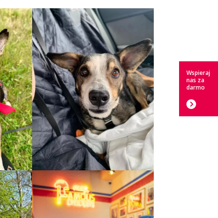
Wspieraj
nas za
darmo