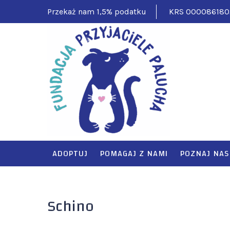
Skip
Przekaż nam 1,5% podatku
KRS 000086180
to
content
FUNDAC
Pomagamy ciężko
ADOPTUJ
POMAGAJ Z NAMI
POZNAJ NAS
Schino