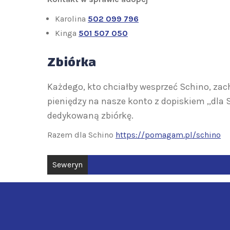
Karolina
502 099 796
Kinga
501 507 050
Zbiórka
Każdego, kto chciałby wesprzeć Schino, za
pieniędzy na nasze konto z dopiskiem ,,dla 
dedykowaną zbiórkę.
Razem dla Schino
https://pomagam.pl/schino
Nawigacja
Seweryn
wpisu