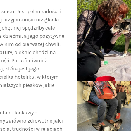
sercu. Jest pełen radości i
j przyjemności niż głaski i
jchętniej spędziłby całe
z dziećmi, a jego pozytywne
w nim od pierwszej chwili.
atury, pięknie chodzi na
ść. Potrafi również
 która jest jego
ielka hoteliku, w którym
nialszych piesków jakie
Schino łaskawy –
y zarówno zdrowotne jak i
cią, trudności w relacjach