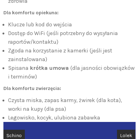
zdrowia
Dla komfortu opiekuna:
Klucze lub kod do wejścia
Dostęp do WiFi (jeśli potrzebny do wysyłania
raportów/kontaktu)
Zgoda na korzystanie z kamerki (jeśli jest
zainstalowana)
Spisana
krótka umowa
(dla jasności obowiązków
i terminów)
Dla komfortu zwierzęcia:
Czysta miska, zapas karmy, żwirek (dla kota),
worki na kupy (dla psa)
Legowisko, kocyk, ulubiona zabawka
Nawigacja
Schino
Lolek