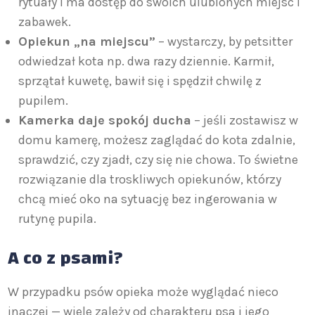
rytuały i ma dostęp do swoich ulubionych miejsc i
zabawek.
Opiekun „na miejscu”
– wystarczy, by petsitter
odwiedzał kota np. dwa razy dziennie. Karmił,
sprzątał kuwetę, bawił się i spędził chwilę z
pupilem.
Kamerka daje spokój ducha
– jeśli zostawisz w
domu kamerę, możesz zaglądać do kota zdalnie,
sprawdzić, czy zjadł, czy się nie chowa. To świetne
rozwiązanie dla troskliwych opiekunów, którzy
chcą mieć oko na sytuację bez ingerowania w
rutynę pupila.
A co z psami?
W przypadku psów opieka może wyglądać nieco
inaczej — wiele zależy od charakteru psa i jego