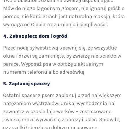
Twoja obecność działa na zwierzę uspokajająco.
Mów do niego łagodnym głosem, nie ignoruj próśb o
pomoc, nie karć. Strach jest naturalną reakcją, która
wymaga od Ciebie zrozumienia i cierpliwości.
4. Zabezpiecz dom i ogród
Przed nocą sylwestrową upewnij się, że wszystkie
okna i drzwi są zamknięte, by zwierzę nie uciekło w
panice. Wyposaż psa w obrożę z aktualnym
numerem telefonu albo adresówkę.
5. Zaplanuj spacery
Ostatni spacer z psem zaplanuj przed największym
natężeniem wystrzałów. Unikaj wychodzenia na
zewnątrz w czasie fajerwerków – zestresowane
zwierzę może wyrwać się z obroży i uciec. Sprawdź,
czy szelki/obroża są dobrze dopasowane.