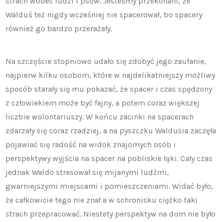
strach wobec ludzi i psów. Jesteśmy przekonani, że
Walduś też nigdy wcześniej nie spacerował, bo spacery
również go bardzo przerażały.
Na szczęście stopniowo udało się zdobyć jego zaufanie,
najpierw kilku osobom, które w najdelikatniejszy możliwy
sposób starały się mu pokazać, że spacer i czas spędzony
z człowiekiem może być fajny, a potem coraz większej
liczbie wolontariuszy. W końcu zacinki na spacerach
zdarzały się coraz rzadziej, a na pyszczku Waldusia zaczęła
pojawiać się radość na widok znajomych osób i
perspektywy wyjścia na spacer na pobliskie łąki. Cały czas
jednak Waldo stresował się mijanymi ludźmi,
gwarniejszymi miejscami i pomieszczeniami. Widać było,
że całkowicie tego nie znał a w schronisku ciężko taki
strach przepracować. Niestety perspektyw na dom nie było