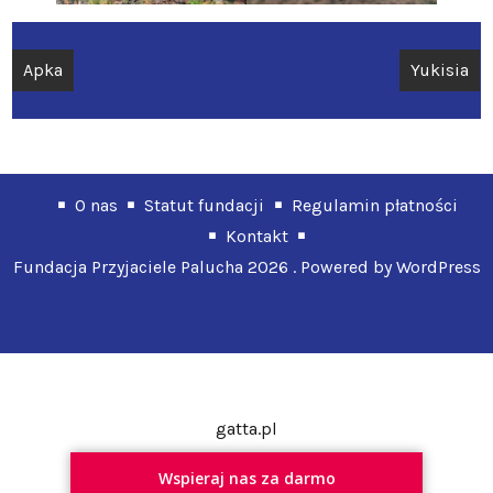
Nawigacja
Apka
Yukisia
wpisu
O nas
Statut fundacji
Regulamin płatności
Kontakt
Fundacja Przyjaciele Palucha 2026 . Powered by WordPress
gatta.pl
Wspieraj nas za darmo