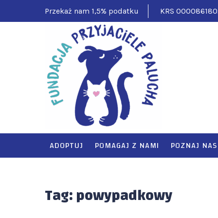
Skip
Przekaż nam 1,5% podatku
KRS 000086180
to
content
FUNDAC
Pomagamy ciężko
ADOPTUJ
POMAGAJ Z NAMI
POZNAJ NAS
Tag:
powypadkowy