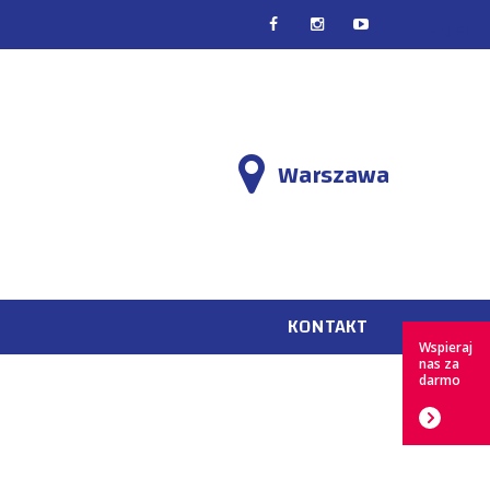
EN
PL
Warszawa
KONTAKT
Wspieraj
nas za
darmo