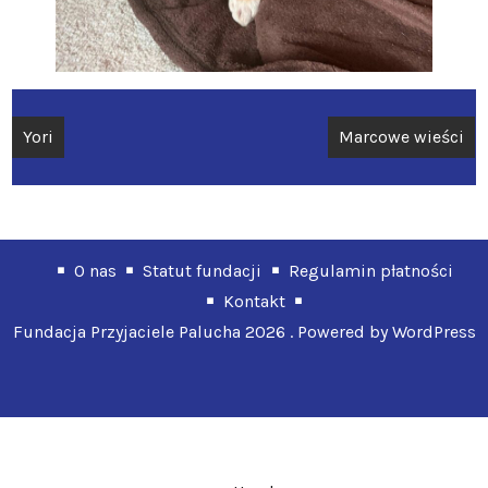
Nawigacja
Yori
Marcowe wieści
wpisu
O nas
Statut fundacji
Regulamin płatności
Kontakt
Fundacja Przyjaciele Palucha 2026 . Powered by WordPress