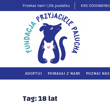
Skip
Przekaż nam 1,5% podatku
KRS 000086180
to
content
FUNDAC
Pomagamy ciężko
ADOPTUJ
POMAGAJ Z NAMI
POZNAJ NAS
Tag:
18 lat