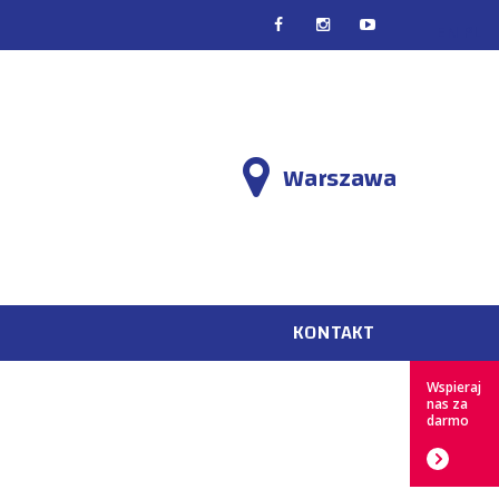
EN
PL
Warszawa
KONTAKT
Wspieraj
nas za
darmo