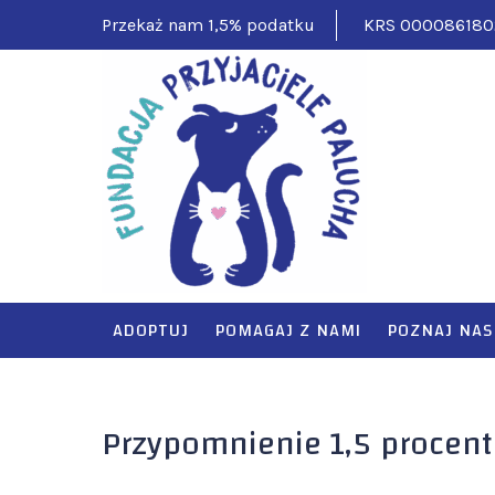
Skip
Przekaż nam 1,5% podatku
KRS 000086180
to
content
FUNDAC
Pomagamy ciężko
ADOPTUJ
POMAGAJ Z NAMI
POZNAJ NAS
Przypomnienie 1,5 procen