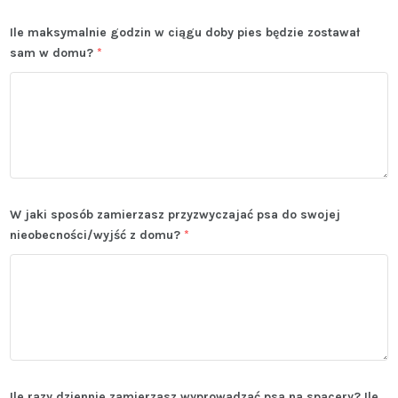
Ile maksymalnie godzin w ciągu doby pies będzie zostawał
sam w domu?
*
W jaki sposób zamierzasz przyzwyczajać psa do swojej
nieobecności/wyjść z domu?
*
Ile razy dziennie zamierzasz wyprowadzać psa na spacery? Ile